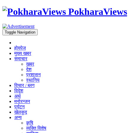
PokharaViews
Toggle Navigation
होमपेज
मुख्य खबर
समाचार
खबर
देश
प्रशासन
स्थानिय
विचार / ब्लग
विदेश
अर्थ
मनोरन्जन
पर्यटन
खेलकुद
अन्य
कृषि
व्यक्ति विशेष