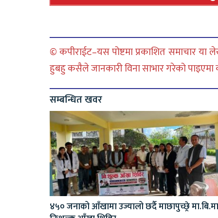
© कपीराईट–यस पोष्टमा प्रकाशित समाचार या लेख
हुबहु कसैले जानकारी विना साभार गरेको पाइएमा कानु
सम्बन्धित खवर
४५० जनाको आँखामा उज्यालो छर्दै माछापुच्छ्रे मा.बि.म