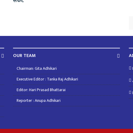
संकट
OUR TEAM
A
Chairman: Gita Adhikari
Executive Editor : Tanka Raj Adhikari
Editor: Hari Prasad Bhattarai
Reporter : Anupa Adhikari