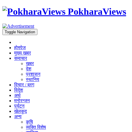
PokharaViews
Toggle Navigation
होमपेज
मुख्य खबर
समाचार
खबर
देश
प्रशासन
स्थानिय
विचार / ब्लग
विदेश
अर्थ
मनोरन्जन
पर्यटन
खेलकुद
अन्य
कृषि
व्यक्ति विशेष