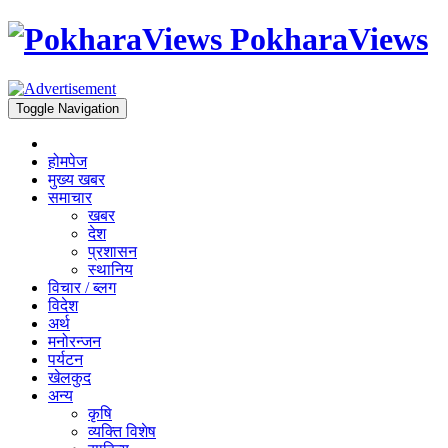
PokharaViews
Toggle Navigation
होमपेज
मुख्य खबर
समाचार
खबर
देश
प्रशासन
स्थानिय
विचार / ब्लग
विदेश
अर्थ
मनोरन्जन
पर्यटन
खेलकुद
अन्य
कृषि
व्यक्ति विशेष