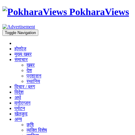
PokharaViews
Toggle Navigation
होमपेज
मुख्य खबर
समाचार
खबर
देश
प्रशासन
स्थानिय
विचार / ब्लग
विदेश
अर्थ
मनोरन्जन
पर्यटन
खेलकुद
अन्य
कृषि
व्यक्ति विशेष