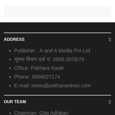
ADDRESS
Publisher : A and A Media Pvt.Ltd
सूचना बिभाग दर्ता नं: 2858-2078/79
Office: Pokhara Kaski
Phone: 9856027174
E-mail :news@pokharaviews.com
OUR TEAM
Chairman: Gita Adhikari