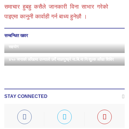
समाचार हुबहु कसैले जानकारी विना साभार गरेको
पाइएमा कानुनी कार्वाही गर्न बाध्य हुनेछौ ।
सम्बन्धित खवर
लघुवित्त तथा वित्तीय शोषणबाट प्रभावित २०० पीडितलाई लायन्सको खाद्यान्न
सहयोग
४५० जनाको आँखामा उज्यालो छर्दै माछापुच्छ्रे मा.बि.मा निःशुल्क आँखा शिविर
STAY CONNECTED