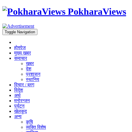
PokharaViews
Toggle Navigation
होमपेज
मुख्य खबर
समाचार
खबर
देश
प्रशासन
स्थानिय
विचार / ब्लग
विदेश
अर्थ
मनोरन्जन
पर्यटन
खेलकुद
अन्य
कृषि
व्यक्ति विशेष