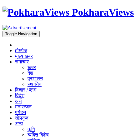
PokharaViews
Toggle Navigation
होमपेज
मुख्य खबर
समाचार
खबर
देश
प्रशासन
स्थानिय
विचार / ब्लग
विदेश
अर्थ
मनोरन्जन
पर्यटन
खेलकुद
अन्य
कृषि
व्यक्ति विशेष