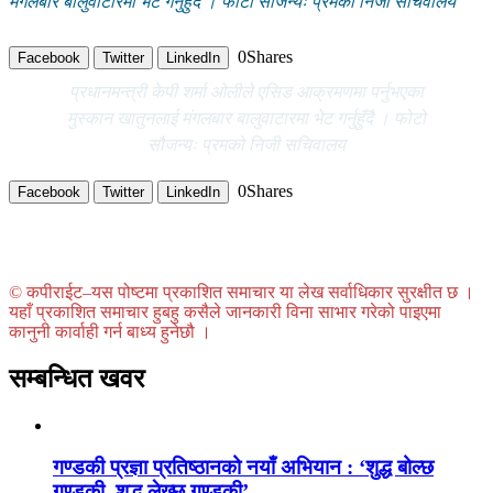
मंगलबार बालुवाटारमा भेट गर्नुहुँदै । फोटो सौजन्यः प्रमको निजी सचिवालय
0
Shares
Facebook
Twitter
LinkedIn
प्रधानमन्त्री केपी शर्मा ओलीले एसिड आक्रमणमा पर्नुभएका
मुस्कान खातुनलाई मंगलबार बालुवाटारमा भेट गर्नुहुँदै । फोटो
सौजन्यः प्रमको निजी सचिवालय
0
Shares
Facebook
Twitter
LinkedIn
© कपीराईट–यस पोष्टमा प्रकाशित समाचार या लेख सर्वाधिकार सुरक्षीत छ ।
यहाँ प्रकाशित समाचार हुबहु कसैले जानकारी विना साभार गरेको पाइएमा
कानुनी कार्वाही गर्न बाध्य हुनेछौ ।
सम्बन्धित खवर
गण्डकी प्रज्ञा प्रतिष्ठानको नयाँ अभियान : ‘शुद्ध बोल्छ
गण्डकी, शुद्ध लेख्छ गण्डकी’