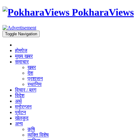
PokharaViews
Toggle Navigation
होमपेज
मुख्य खबर
समाचार
खबर
देश
प्रशासन
स्थानिय
विचार / ब्लग
विदेश
अर्थ
मनोरन्जन
पर्यटन
खेलकुद
अन्य
कृषि
व्यक्ति विशेष