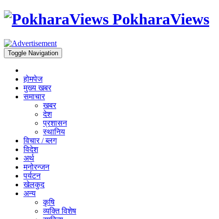
PokharaViews
Toggle Navigation
होमपेज
मुख्य खबर
समाचार
खबर
देश
प्रशासन
स्थानिय
विचार / ब्लग
विदेश
अर्थ
मनोरन्जन
पर्यटन
खेलकुद
अन्य
कृषि
व्यक्ति विशेष