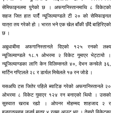
सेमिफाइनलमा पुगेको छ । अफगानिस्तानमाथि ८ विकेटको
सहज जित हात पार्दै न्यूजिल्याण्डले टी २० को सेमिफाइनल
यात्रा तय गरेको हो । भारत भने एक खेल बाँकी छँदै बाहिरिएको
छ ।
अबुधाबीमा अफगानिस्तानले दिएको १२५ रनको लक्ष्य
न्यूजिल्याण्डले १८.१ ओभरमा २ विकेट गुमाएर भेट्टायो ।
न्यूजिल्याण्डका लागि केन विलिम्सनले ४०, देभन कनवेले ३६,
मार्टिन गप्टिलले २८ र डार्यल मिचेलले १७ रन जोडे ।
यसअघि टस जितेर पहिले ब्याटिङ गरेको अफगानिस्तानले २०
ओभरमा ८ विकेट गुमाएर १२४ रन बनाएको थियो । उसको
सुरुवात खराब रह्यो । ओपनर मोहम्मद शाहजाद २ र
हजरातुल्लाह जजई मात्र ४ रनमा आउट भए । तेस्रो विकेटका