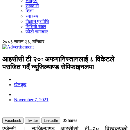
साहित्य
सहकारी
शिक्षा
स्वास्थ्य
विज्ञान प्रविधि
भिडियो खबर
फोटो समाचार
२०८३ साउन २३, शनिबार
आइसीसी टी २०ः अफगानिस्तानलाई ८ विकेटले
पराजित गर्दै न्यूजिल्याण्ड सेमिफाइनलमा
खेलकुद
November 7, 2021
0
Shares
Facebook
Twitter
LinkedIn
एजेन्सी । न्यूजिल्याण्ड आइसीसी टी–२० विश्वकपको