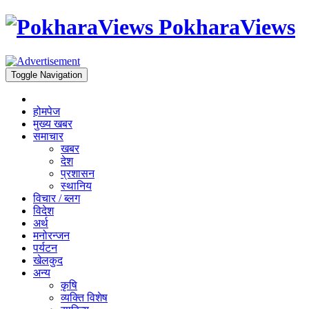
PokharaViews
Toggle Navigation
होमपेज
मुख्य खबर
समाचार
खबर
देश
प्रशासन
स्थानिय
विचार / ब्लग
विदेश
अर्थ
मनोरन्जन
पर्यटन
खेलकुद
अन्य
कृषि
व्यक्ति विशेष