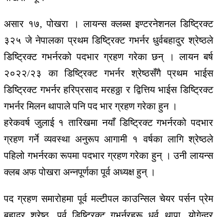
असार
१७
,
पोखरा
।
लायन्स
क्लब्स
इण्टरनेशनल
डिष्ट्रिक्ट
३२५
जे
नेपालका
प्रथम
डिष्ट्रिक्ट
गभर्नर
धुर्वबहादुर
श्रेष्ठले
डिष्ट्रिक्ट
गभर्नरको
पदभार
ग्रहण
गरेका
छन्
।
लायन
बर्ष
२०२२
/
२३
का
डिष्ट्रिक्ट
गभर्नर
श्रेष्ठसँगै
प्रथम
भाईस
डिष्ट्रिक्ट
गभर्नर
हरिप्रसाद
मरहठ्ठा
र
द्वित्तिय
भाईस
डिष्ट्रिक्ट
गभर्नर
मिलन
थापाले
पनि
पद
भार
ग्रहण
गरेका
हुन
।
हरेकवर्ष
जुलाई
१
तारिखमा
नयाँ
डिष्ट्रिक्ट
गभर्नरको
पदभार
ग्रहण
गर्ने
व्यवस्था अनुरूप
आगामी
१
वर्षका
लागि
श्रेष्ठले
पहिलो
गभर्नरका
रूपमा
पदभार
ग्रहण
गरेका
हुन्
।
उनी
लायन्स
क्लब
अफ
पोखरा
अन्नपूर्णका
पूर्व
अध्यक्ष
हुन्
।
पद
ग्रहण
समारोहमा
पूर्व
मल्टीपल
काउन्सिल
चेयर
पर्सन
प्रेम
बहादुर
श्रेष्ठ
,
पूर्व
डिष्ट्रिक्ट
गभर्नरहरू
धुर्व थापा
,
योगेन्द्र