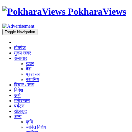
PokharaViews
Toggle Navigation
होमपेज
मुख्य खबर
समाचार
खबर
देश
प्रशासन
स्थानिय
विचार / ब्लग
विदेश
अर्थ
मनोरन्जन
पर्यटन
खेलकुद
अन्य
कृषि
व्यक्ति विशेष