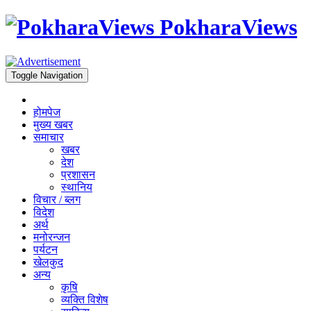
PokharaViews
Toggle Navigation
होमपेज
मुख्य खबर
समाचार
खबर
देश
प्रशासन
स्थानिय
विचार / ब्लग
विदेश
अर्थ
मनोरन्जन
पर्यटन
खेलकुद
अन्य
कृषि
व्यक्ति विशेष