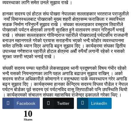
व्यवस्थाका लागि समेत उनले सुझाव राखे ।
हानका सदस्य एवं होटल संघ पोखरा नेपालका सल्लाहकार भरतराज पराजुलीले
नयाँ विमानस्थलबाट पोखराको मुख्य शहरी क्षेत्रसम्म फराकिला र व्यवस्थित
सडक निर्माण गरिनुपर्ने सुझाव राखे । संघका सल्लाहकार वच्चुराम तिवारीले
पोखराको पर्यटन क्षेत्रको लगानी सुरक्षित हुने वातावरण तयार गरिनुपर्ने भनाई
राखे । संघका सल्लाहकार गोविन्दराज पहारीले पोखरालाई पर्यटकीय राजधानी
बनाउन महानगरले गरेको प्रयास सराहनीय भएको भन्दै फोहोर व्यवस्थापनमा
समेत उत्तिकै ध्यान दिएर अगाडि बढ्न सुझाव दिए । कार्यक्रमा संघका द्वितीय
उपाध्यक्ष गणेशराज पहारीले होटल क्षेत्रमा अर्बौ रुपैयाँ लगानी रहेको र यसको
सुरक्षा जरुरी भएको भनाई राखे ।
संघकी सदस्य पम्फा पहारीले लेकसाइडमा ध्वनी प्रदूषणको विषय गंभीर रहेको
भन्दै यसको नियन्त्रणका लागि पहल अगाडि बढाउन सुझाव राखिन् । अर्का
सदस्य सरोज अधिकारीले कोमागाने र वसुन्धघरा पार्क व्यवस्थापन गरेर अगाडि
बढ्न सुझाव दिए । कार्यक्रममा हानका केन्द्रिय सदस्य विप्लव पौडेल र नेपाल
पर्यटन बोर्डका पूर्व सदस्य एवं पर्यटनविद वासु त्रिपाठीको पनि उपस्थिति थियो
। कार्यक्रमको संचालन संघका महासचिव राजेन्द्र ढकालले गरेका थिए ।
Facebook
Twitter
LinkedIn
10
Shares