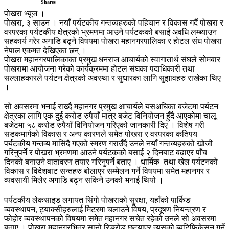
Shares
पोखरा भ्यूज ।
पोखरा, ३ साउन । नयाँ पर्यटकीय गन्तव्यहरुको पहिचान र विकास गर्दै पोखरा र
वरपरका पर्यटकीय क्षेत्रको भ्रमणमा आउने पर्यटकको बसाई अवधि लम्ब्याउन
सहकार्य गरेर अगाडि बढ्ने विषयमा पोखरा महानगरपालिका र होटल संघ पोखरा
नेपाल एकमत देखिएका छन् ।
पोखरा महानगरपालिकाका प्रमुख धनराज आचार्यको स्वागातार्थ संघले सोमबार
पोखरामा आयोजना गरेको कार्यक्रममा होटल संघका पदाधिकारी तथा
सल्लाहकारले पर्यटन क्षेत्रको अवस्था र सुधारका लागि सुझावहरु राखेका थिए
।
सो अवसरमा भनाई राख्दै महानगर प्रमुख आचार्यले यसअघिका बजेटमा पर्यटन
क्षेत्रका लागि एक दुई करोड रुपैयाँ मात्र बजेट विनियोजन हुँदै आएकोमा चालू
बजेटमा ५८ करोड रुपैयाँ विनियोजन गरिएको जानकारी दिए । विशेष गरी
सडकमार्गको विकास र अन्य कारणले समेत पोखरा र वरपरका कतिपय
पर्यटकीय गन्तव्य मासिंदै गएको स्मरण गराउँदै उनले नयाँ गन्तव्यहरुको खोजी
गरिनुपर्ने र पोखरा भ्रमणमा आउने पर्यटकको बसाई २ दिनबाट बढाएर पाँच
दिनको बनाउने वातावरण तयार गरिनुपर्ने बताए । धार्मिक तथा खेल पर्यटनको
विकास र विदेशबाट सन्तहरु बोलाएर सम्मेलन गर्ने विषयमा समेत महानगर र
व्यवसायी मिलेर अगाडि बढ्न सकिने उनको भनाई थियो ।
पर्यटकीय लेकसाइड लगायत सिंगो पोखराको सुरक्षा, यहाँको पार्किङ
व्यवस्थापन, ट्याक्सीहरुलाई मिटरमा चलाउने विषय, प्रदूषण नियन्त्रण र
फोहोर व्यवस्थापनको विषयमा समेत महानगर सचेत रहेको उनले सो अवसरमा
बताए । पोखरा महानगरभित्र सानो रिङरोड छुट्याएर त्यसको ब्युटिफिकेसन गर्ने