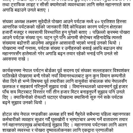
तथा ट्राफिक लाइट र सीसी क्यामेराको व्यवस्थाका लागि समेत महानगरले काम
अगाडि बढाउने उनले बताए ।
संघका अध्यक्ष लक्ष्मण सुवेदीले पोखरा आउने पर्यटक मध्ये ४० प्रतिशत हिस्सा
आन्तरिक पर्यटकको रहेको जानकारी दिंदै कोभिडका कारण पर्यटन क्षेत्रका
हजारौं मजदूर र व्यवसायी विस्थापित हुन पुगेको बताए । पछिल्लो क्रममा पोखरा
आउने पर्यटक संख्या पुनः घट्न पुगे पनि आगामी सेप्टेम्बर महिनादेखि त्यस्तो
संख्यामा बढोत्तरी आउनेमा आफूहरु आसावादी भएको भनाई उनको थियो ।
पोखरामा नयाँ गन्तव्य, पर्यटक संख्या र उनीहरुको बसाई अवधि बढाउन संघ
महानगरसँग हातेमालो गरेर अगाडि बढ्न तयार रहेको भनाई पनि उनले सो
अवसरमा राखे ।
कार्यक्रममा नेपाल पर्यटन बोर्डका पूर्व सदस्य एवं संघका सल्लाहकार विश्वशंकर
पालिखेले पोखरामा बन्दै गरेको नयाँ विमानस्थलबाट कुन कुन विमान कम्पनीले
सेवा दिने हो भन्ने विषयमा पूर्व तयारीका लागि वायुसेवा संचालक संघ नेपालसँग
छलफल र सहकार्य गरिनुपर्ने सुझाव राखे । विमानस्थलको धावनमार्ग दुई हजार
पाँच सय मिटरबाट विस्तार गरी तीन हजार मिटर बनाइनुपर्ने सुझाव पनि उनले
दिए । क्यासिनोको रोयल्टी घटाएर पोखरामा क्यासिनो सुरु गर्न सके पर्यटक
बढ्ने सुझाव उनको थियो ।
होटल संघ नेपाल गण्डकीका अध्यक्ष हरि शर्मा गैह्रेले सबैभन्दा पहिला महानगरका
कर्मचारीको व्यवहार सुधार गर्दै घुसखोरी र भ्रष्टाचार अन्त्य गर्ने वातावरण तयार
गर्न महानगरप्रमुख आचार्यलाई सुझाव दिए । महानगरमा पर्यटनका लागि अलग
शाखाको व्यवस्था र पोखरा दृष्यावलोकनका लागि एकद्वारा प्रणालीको