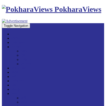
PokharaViews
Toggle Navigation
होमपेज
मुख्य खबर
समाचार
खबर
देश
प्रशासन
स्थानिय
विचार / ब्लग
विदेश
अर्थ
मनोरन्जन
पर्यटन
खेलकुद
अन्य
कृषि
व्यक्ति विशेष