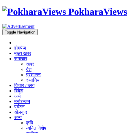
PokharaViews
Toggle Navigation
होमपेज
मुख्य खबर
समाचार
खबर
देश
प्रशासन
स्थानिय
विचार / ब्लग
विदेश
अर्थ
मनोरन्जन
पर्यटन
खेलकुद
अन्य
कृषि
व्यक्ति विशेष