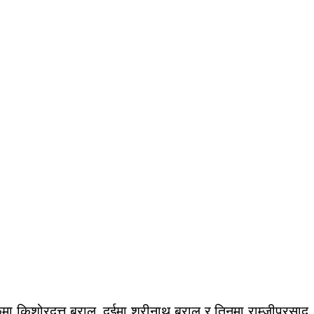
मा किशोरदत्त बराल, दुईमा श्रीनाथ बराल र तिनमा राम्जीप्रसाद