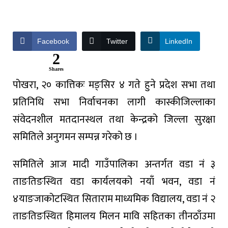
Facebook
Twitter
LinkedIn
2
Shares
पोखरा,
२०
कात्तिकः
मङ्सिर
४
गते
हुने
प्रदेश
सभा
तथा
प्रतिनिधि
सभा
निर्वाचनका
लागी
कास्की
जिल्लाका
संवेदनशील
मतदानस्थल
तथा
केन्द्रको
जिल्ला
सुरक्षा
समितिले
अनुगमन
सम्पन्न
गरेको
छ
।
समितिले
आज
मादी
गाउँपालिका
अन्तर्गत
वडा
नं
३
ताङतिङस्थित
वडा
कार्यलयको
नयाँ
भवन
,
वडा
नं
४
याङजाकोटस्थित
सिताराम
माध्यमिक
विद्यालय
,
वडा
नं
२
ताङतिङस्थित
हिमालय
मिलन
मावि
सहितका
तीन
ठाँउमा