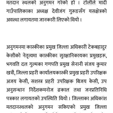
मतदान
स्थलको
अनुगमन
गरेको
हो
।
टोलीले
मादी
गाउँपालिकाका
अध्यक्ष
देवीजंग
गुरूङसँग
यस
क्षेत्रको
अवस्था
लगायतमा
जानकारी
लिएको
थियो
।
अनुगमनमा
कास्कीका
प्रमुख
जिल्ला
अधिकारी
टेकबहादुर
केसीको
नेतृत्वमा
कास्कीका
सुरक्षा
निकायका
प्रमुखहरू
,
भगवति
दल
गुल्मका
गणपति
प्रमुख
सेनानी
संजय
कुमार
खत्री
,
जिल्ला
प्रहरी
कार्यालय
कास्की
प्रमुख
प्रहरी
उपरिक्षक
अजय
केसी
,
सशस्त्र
प्रहरी
उपरिक्षक
बिजय
केसी
,
उप
अनुसन्धान
निर्देशक
मनोज
ढकाल
तथा
जनप्रतिनिधि
पत्रकार
लगायतको
उपस्थिति
थियो
।
जिल्लाका
अधिकांश
मतदान
स्थलको
अनुगमन
सकिएको
प्रमुख
जिल्ला