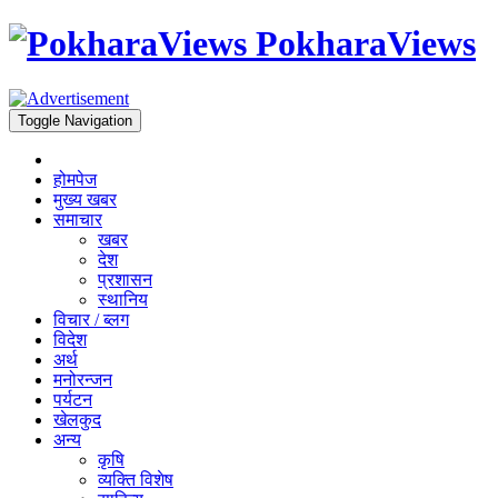
PokharaViews
Toggle Navigation
होमपेज
मुख्य खबर
समाचार
खबर
देश
प्रशासन
स्थानिय
विचार / ब्लग
विदेश
अर्थ
मनोरन्जन
पर्यटन
खेलकुद
अन्य
कृषि
व्यक्ति विशेष