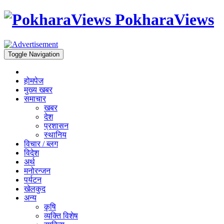
PokharaViews
Toggle Navigation
होमपेज
मुख्य खबर
समाचार
खबर
देश
प्रशासन
स्थानिय
विचार / ब्लग
विदेश
अर्थ
मनोरन्जन
पर्यटन
खेलकुद
अन्य
कृषि
व्यक्ति विशेष