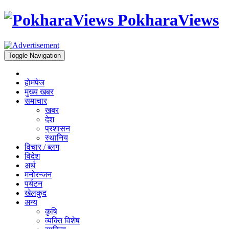
PokharaViews
Toggle Navigation
होमपेज
मुख्य खबर
समाचार
खबर
देश
प्रशासन
स्थानिय
विचार / ब्लग
विदेश
अर्थ
मनोरन्जन
पर्यटन
खेलकुद
अन्य
कृषि
व्यक्ति विशेष