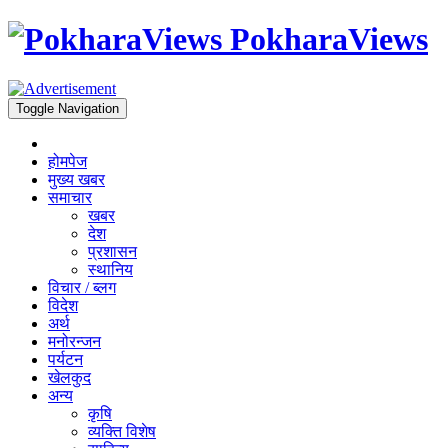
PokharaViews
Toggle Navigation
होमपेज
मुख्य खबर
समाचार
खबर
देश
प्रशासन
स्थानिय
विचार / ब्लग
विदेश
अर्थ
मनोरन्जन
पर्यटन
खेलकुद
अन्य
कृषि
व्यक्ति विशेष