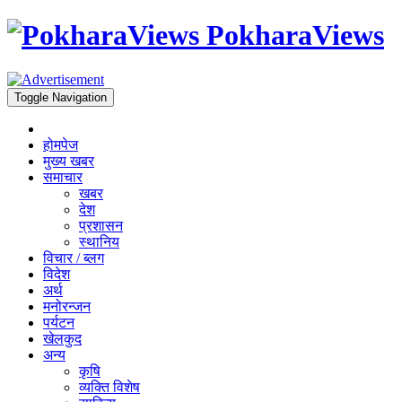
PokharaViews
Toggle Navigation
होमपेज
मुख्य खबर
समाचार
खबर
देश
प्रशासन
स्थानिय
विचार / ब्लग
विदेश
अर्थ
मनोरन्जन
पर्यटन
खेलकुद
अन्य
कृषि
व्यक्ति विशेष