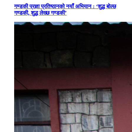
गण्डकी प्रज्ञा प्रतिष्ठानको नयाँ अभियान : ‘शुद्ध बोल्छ
गण्डकी, शुद्ध लेख्छ गण्डकी’