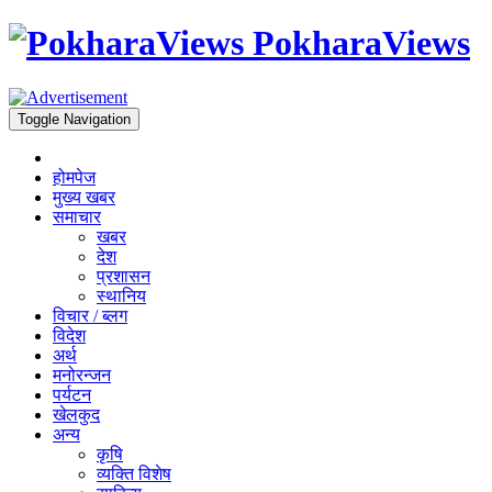
PokharaViews
Toggle Navigation
होमपेज
मुख्य खबर
समाचार
खबर
देश
प्रशासन
स्थानिय
विचार / ब्लग
विदेश
अर्थ
मनोरन्जन
पर्यटन
खेलकुद
अन्य
कृषि
व्यक्ति विशेष