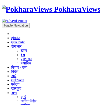
PokharaViews
Toggle Navigation
होमपेज
मुख्य खबर
समाचार
खबर
देश
प्रशासन
स्थानिय
विचार / ब्लग
विदेश
अर्थ
मनोरन्जन
पर्यटन
खेलकुद
अन्य
कृषि
व्यक्ति विशेष