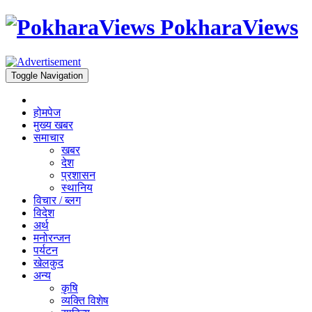
PokharaViews
Toggle Navigation
होमपेज
मुख्य खबर
समाचार
खबर
देश
प्रशासन
स्थानिय
विचार / ब्लग
विदेश
अर्थ
मनोरन्जन
पर्यटन
खेलकुद
अन्य
कृषि
व्यक्ति विशेष