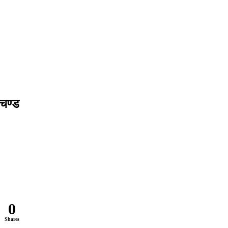
रचण्ड
0
Shares