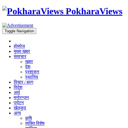
PokharaViews
Toggle Navigation
होमपेज
मुख्य खबर
समाचार
खबर
देश
प्रशासन
स्थानिय
विचार / ब्लग
विदेश
अर्थ
मनोरन्जन
पर्यटन
खेलकुद
अन्य
कृषि
व्यक्ति विशेष