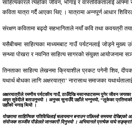
साहित्यकारले त्यहाँका जीवन, भोगाइ र वास्तविकतालाई आफ्ना र
कविता यात्रा गर्दै आएका थिए । यात्रामा अन्नपूर्ण आधार शिवि
संरक्षण कवितामा बढ्दो सहभागिताले नयाँ कवि तथा कवयत्री त
यसैबीचमा साहित्यका माध्यमबाट गाउँ पर्यटनलाई जोड्ने मुख्
सन्ध्या पोखरा र नवनित साहित्य सागरको संयुक्त आयोजनामा सञ्चा
तिनताका साहित्य लेखनमा क्रियाशील प्रकट पगेनी शिव, दीपक
यथार्थ बोधका लागि अक्षरयात्रा’ नारासाथ समाजका यथार्थतालाई 
अक्षरयात्रीले रमणीय पर्यटकीय गाउँ, ठाउँदेखि मसानघाटसम्म पुगेर जीवन जगत्क
अमृत सुवेदीले बताउनुभयो । अनुभव सुनाउँदै उहाँले भन्नुभयो, “लुकेका प्रतिभाक
उहाँको भनाइ थियो ।
पोखरामा साहित्यिक गतिविधिलाई चलायमान बनाउन पछिल्लो समयमा देखिएको अभिय
संयोजक सञ्जीव पौडेलले जानकारी दिनुभयो । अभियानले प्रत्येक माघे सङ्क्रान्ति