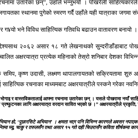
चनामा उतारेका छन्”, उहाँले भन्नुभयो । पोखरेली साहित्यकारले
रलगायतका स्थानमा पुगेको स्मरण गर्दै उहाँले यही यात्राका जगम
यार ग¥यो भने विविध साहित्यिक गतिवधि बढाउन वातावरण बनायो ।
य उद्देश्यसाथ २०६२ असार १८ गते लेखनाथको सुन्दरीडाँडाबाट प
लित अक्षरयात्रा प्रत्येक महिनाको तेस्रो शनिबार देशका विभिन्न 
 समिप, कृष्ण उदासी, लक्ष्मण थापालगायतको सक्रियतामा शुरु
साहित्यिक रचनाका माध्यमबाट अक्षरयात्रीले पस्कने गरेका नवनित
ा भोगाइ र वास्तविकतालाई आफ्ना रचनामा उतारेका छन् । यसले पोखरामा नयाँ साहि
ो प्रष्फुटनका लागि अक्षरयात्रा वरदान सावित भएको छ ।” अक्षरयात्रीले प्रकृति, स
ान हो, ‘पुछारसिटे अभियान’ । क्षमता भएर पनि विभिन्न कारणले अवसर नपाएका स
मा घ्यू, चाकु र तरुलसँग तथा असार १५ गते दही चिउरासँग कविता शीर्षकमा कार्यक्र