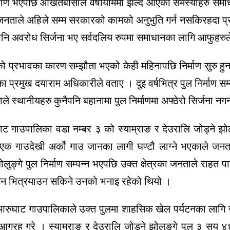
र्माण भएपछि आर्खेतबासीले वर्षायाममा झेल्दै आएको समस्याहरु समा
खाली जनताले अहिले सम्म सरकारको कामको अनुभुति गर्न नसकिरहदा 
नैपनि अवरोध सिर्जना भए सर्वदलिय रुपमा समाधानका लागि आफुहरुल
्रभावका कारण सम्झौता भएको केही महिनापछि निर्माण सुरु हुन लाग
ा प्रमुख दयाराम अधिकारीले वताए । दुइ वर्षभित्र पुल निर्माण सम्म
ाले स्थानीयहरु कुनैपनि बहानामा पुल निर्माणमा अफ्ठेरो सिर्जना न
ाट गाउपालिका वडा नम्बर ३ को स्याम्राङ र देउरालि जोड्ने झोलु
े एक गाउदेखी अर्को गाउ जानका लागी घण्टौ लाग्ने भएकाले जनता
लुङ्गे पुल निर्माण सम्पन्न भएपछि उक्त क्षेत्रका जनताले राहत प
्यटन भित्रयाउन सकिने उनको भनाइ रहेको थियो ।
े आरुघाट गाउपालिकाले उक्त पुलमा शाहसिक खेल पर्यटनका लागि स
मेत आग्रह गरे । स्याम्राङ र देउरालि जोड्ने झोलुङ्गे पुल ३ स