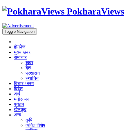
PokharaViews
Toggle Navigation
होमपेज
मुख्य खबर
समाचार
खबर
देश
प्रशासन
स्थानिय
विचार / ब्लग
विदेश
अर्थ
मनोरन्जन
पर्यटन
खेलकुद
अन्य
कृषि
व्यक्ति विशेष