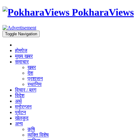
PokharaViews
Toggle Navigation
होमपेज
मुख्य खबर
समाचार
खबर
देश
प्रशासन
स्थानिय
विचार / ब्लग
विदेश
अर्थ
मनोरन्जन
पर्यटन
खेलकुद
अन्य
कृषि
व्यक्ति विशेष